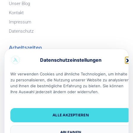
Unser Blog
Kontakt
Impressum
Datenschutz
Arbeitszeiten
Datenschutzeinstellungen
Mo.
-
Fr.
:
08:30
-
17:30
Samstag
:
08:30
-
17:30
Wir verwenden Cookies und ähnliche Technologien, um Inhalte
Sonntag
: Geschlossen
zu personalisieren, die Nutzung unserer Website zu analysieren
und Ihnen die bestmögliche Erfahrung zu bieten. Sie können
Ihre Auswahl jederzeit ändern oder widerrufen.
Unsere Adresse
info@alpha-haircenter.de
ALLE AKZEPTIEREN
+49 152 03 5555 66
Paul-Dessau-Straße 1,
22761 Hamburg
ABLEHNEN