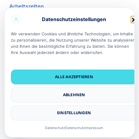
Arbeitszeiten
Mo.
-
Fr.
:
08:30
-
17:30
Datenschutzeinstellungen
Samstag
:
08:30
-
17:30
Wir verwenden Cookies und ähnliche Technologien, um Inhalte
Sonntag
: Geschlossen
zu personalisieren, die Nutzung unserer Website zu analysieren
und Ihnen die bestmögliche Erfahrung zu bieten. Sie können
Ihre Auswahl jederzeit ändern oder widerrufen.
Unsere Adresse
info@alpha-haircenter.de
ALLE AKZEPTIEREN
+49 152 03 5555 66
Paul-Dessau-Straße 1,
22761 Hamburg
ABLEHNEN
EINSTELLUNGEN
© 2026 Alpha Hair Center
Datenschutz
Datenschutz
Impressum