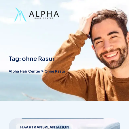
Skip
to
content
Tag: ohne Rasur
>
Alpha Hair Center
Ohne Rasur
HAARTRANSPLANTATION