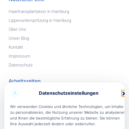
Haartransplantation in Hamburg
Lippenunterspritzung in Hamburg
Über Uns
Unser Blog
Kontakt
Impressum
Datenschutz
Arbeitszeiten
Mo.
-
Fr.
:
08:30
-
Datenschutzeinstellungen
17:30
Samstag
:
08:30
-
17:30
Wir verwenden Cookies und ähnliche Technologien, um Inhalte
Sonntag
: Geschlossen
zu personalisieren, die Nutzung unserer Website zu analysieren
und Ihnen die bestmögliche Erfahrung zu bieten. Sie können
Ihre Auswahl jederzeit ändern oder widerrufen.
Unsere Adresse