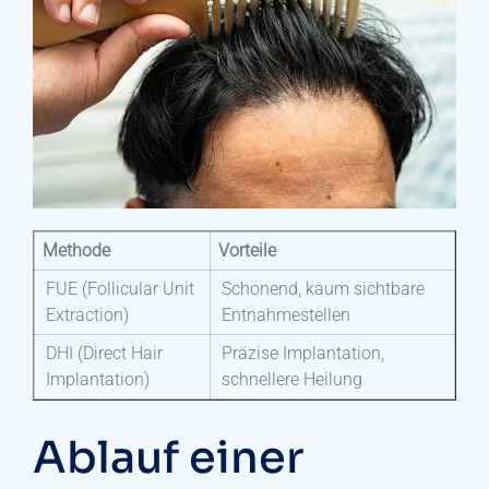
Methode
Vorteile
FUE (Follicular Unit
Schonend, kaum sichtbare
Extraction)
Entnahmestellen
DHI (Direct Hair
Präzise Implantation,
Implantation)
schnellere Heilung
Ablauf einer