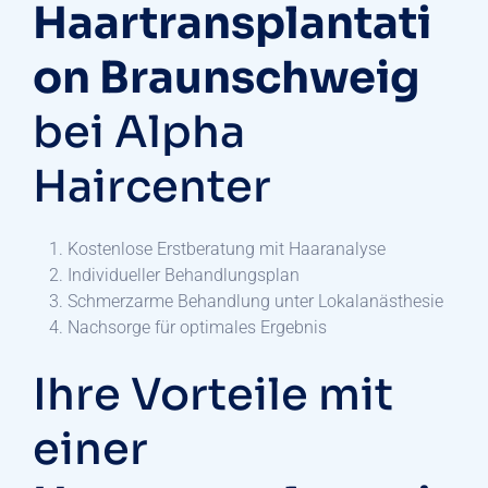
Haartransplantati
on Braunschweig
bei Alpha
Haircenter
Kostenlose Erstberatung mit Haaranalyse
Individueller Behandlungsplan
Schmerzarme Behandlung unter Lokalanästhesie
Nachsorge für optimales Ergebnis
Ihre Vorteile mit
einer