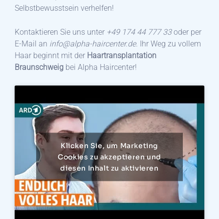
Selbstbewusstsein verhelfen!
Kontaktieren Sie uns unter
+49 174 44 777 33
oder per
E-Mail an
info@alpha-haircenter.de
. Ihr Weg zu vollem
Haar beginnt mit der
Haartransplantation
Braunschweig
bei Alpha Haircenter!
Klicken Sie, um Marketing
Cookies zu akzeptieren und
diesen Inhalt zu aktivieren