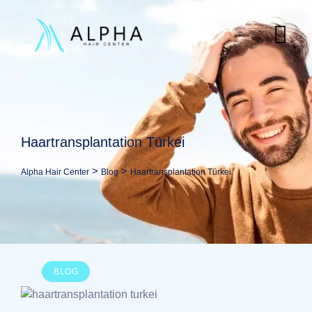
Skip
to
content
Haartransplantation Türkei
>
>
Alpha Hair Center
Blog
Haartransplantation Türkei
BLOG